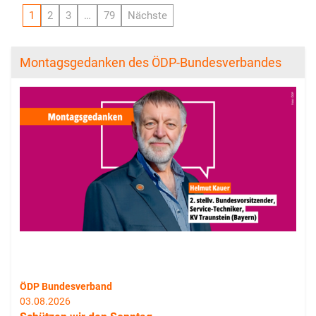
1
2
3
…
79
Nächste
Montagsgedanken des ÖDP-Bundesverbandes
ÖDP Bundesverband
03.08.2026