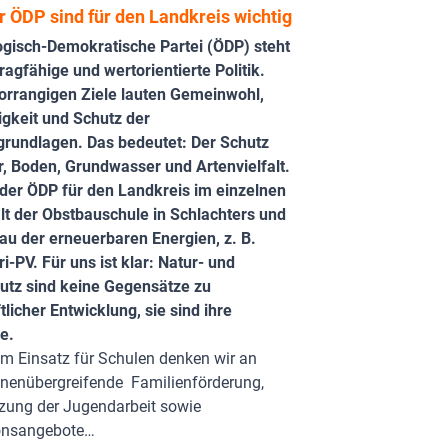
r ÖDP sind für den Landkreis wichtig
ogisch-Demokratische Partei (ÖDP) steht
tragfähige und wertorientierte Politik.
orrangigen Ziele lauten Gemeinwohl,
igkeit und Schutz der
rundlagen. Das bedeutet: Der Schutz
r, Boden, Grundwasser und Artenvielfalt.
 der ÖDP für den Landkreis im einzelnen
lt der Obstbauschule in Schlachters und
au der erneuerbaren Energien, z. B.
i-PV. Für uns ist klar: Natur- und
utz sind keine Gegensätze zu
tlicher Entwicklung, sie sind ihre
e.
m Einsatz für Schulen denken wir an
onenübergreifende Familienförderung,
tzung der Jugendarbeit sowie
ionsangebote…