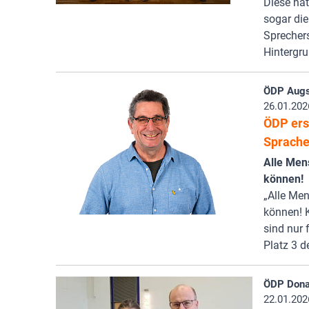
Diese hat
sogar di
Sprechers
Hintergr
ÖDP Augs
26.01.202
ÖDP ers
Sprache 
Alle Men
können!
„Alle Me
können! 
sind nur 
Platz 3 d
ÖDP Donau
22.01.202