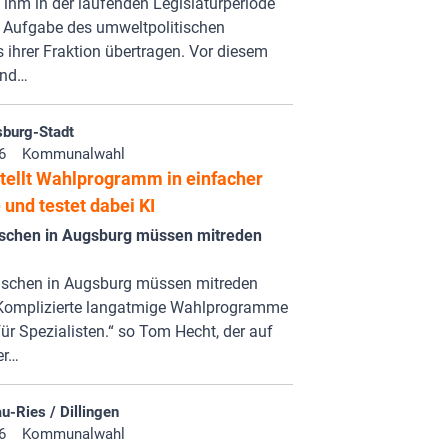
 ihm in der laufenden Legislaturperiode
e Aufgabe des umweltpolitischen
 ihrer Fraktion übertragen. Vor diesem
und…
burg-Stadt
6
Kommunalwahl
tellt Wahlprogramm in einfacher
und testet dabei KI
schen in Augsburg müssen mitreden
nschen in Augsburg müssen mitreden
Komplizierte langatmige Wahlprogramme
für Spezialisten.“ so Tom Hecht, der auf
er…
-Ries / Dillingen
6
Kommunalwahl