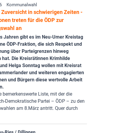
6
Kommunalwahl
Zuversicht in schwierigen Zeiten -
nen treten für die ÖDP zur
gswahl an
hs Jahren gibt es im Neu-Umer Kreistag
ine ÖDP-Fraktion, die sich Respekt und
ung über Parteigrenzen hinweg
hat. Die Kreisrätinnen Krimhilde
und Helga Sonntag wollen mit Kreisrat
Kammerlander und weiteren engagierten
nen und Bürgern diese wertvolle Arbeit
n.
ne bemerkenswerte Liste, mit der die
ch-Demokratische Partei – ÖDP – zu den
wahlen am 8.März antritt. Quer durch
-Ries / Dillingen