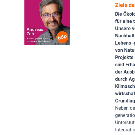
Ziele de
Die Ökol
für eine 
Unsere v
Nachhalt
Lebens¬g
von Natu
Projekte
sind Erha
der Ausb
durch Agr
Klimasch
wirtschaf
Grundlag
Neben de
generati
Unterstü
Integrat