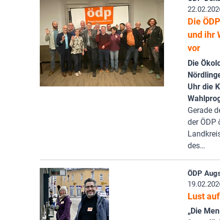
22.02.202
Die ÖDP 
und ihr
vor
Die Ökolo
Nördling
Uhr die K
Wahlpro
Gerade d
der ÖDP 
Landkreis
des…
ÖDP Augs
19.02.202
Lust au
„Die Men