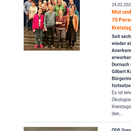
24.02.202
Mut und 
70 Perso
Kreista
Seit sec
wieder e
Anerkenn
erworben 
Dornach 
Gilbert 
Bürgerin
fortsetze
Es ist ei
Ökologis
Kreistags
den…
ÖDP Donau