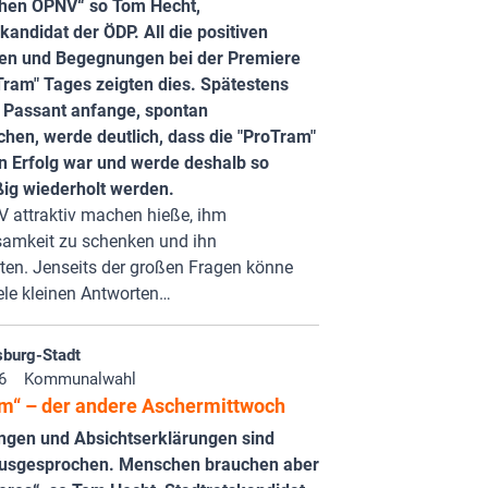
chen ÖPNV“ so Tom Hecht,
kandidat der ÖDP. All die positiven
en und Begegnungen bei der Premiere
Tram" Tages zeigten dies. Spätestens
 Passant anfange, spontan
hen, werde deutlich, dass die "ProTram"
in Erfolg war und werde deshalb so
ig wiederholt werden.
 attraktiv machen hieße, ihm
amkeit zu schenken und ihn
ten. Jenseits der großen Fragen könne
iele kleinen Antworten…
burg-Stadt
6
Kommunalwahl
m“ – der andere Aschermittwoch
ngen und Absichtserklärungen sind
ausgesprochen. Menschen brauchen aber