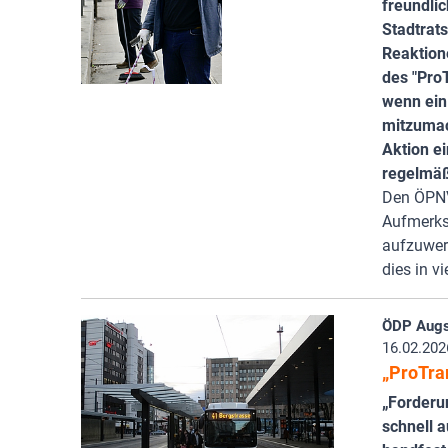
freundli
Stadtrats
Reaktion
des "Pro
wenn ein
mitzumac
Aktion e
regelmäß
Den ÖPNV
Aufmerks
aufzuwer
dies in v
ÖDP Augs
16.02.202
„ProTra
„Forderu
schnell 