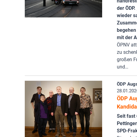
handfest
der ÖDP.
wieder sa
Zusammen
begehen 
mit der 
ÖPNV att
zu schenk
großen Fr
und…
ÖDP Augs
28.01.202
ÖDP Aug
Kandidat
Seit fast
Pettinger
SPD-Fra