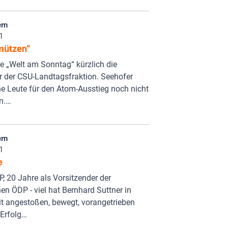
rn
1
mützen“
e „Welt am Sonntag“ kürzlich die
r der CSU-Landtagsfraktion. Seehofer
e Leute für den Atom-Ausstieg noch nicht
n.…
rn
1
e
P, 20 Jahre als Vorsitzender der
en ÖDP - viel hat Bernhard Suttner in
it angestoßen, bewegt, vorangetrieben
Erfolg…