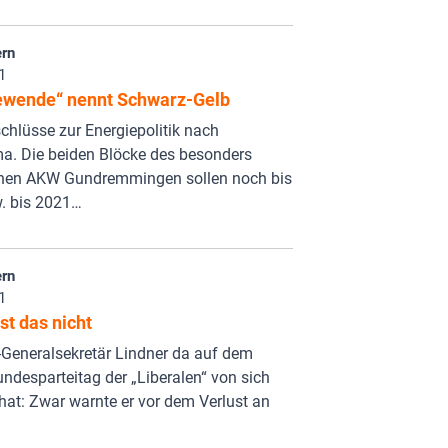
rn
1
ewende“ nennt Schwarz-Gelb
chlüsse zur Energiepolitik nach
a. Die beiden Blöcke des besonders
chen AKW Gundremmingen sollen noch bis
. bis 2021…
rn
1
ist das nicht
Generalsekretär Lindner da auf dem
undesparteitag der „Liberalen“ von sich
at: Zwar warnte er vor dem Verlust an