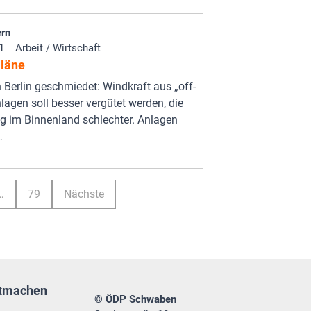
rn
1
Arbeit / Wirtschaft
Pläne
 Berlin geschmiedet: Windkraft aus „off-
lagen soll besser vergütet werden, die
g im Binnenland schlechter. Anlagen
…
…
79
Nächste
tmachen
© ÖDP Schwaben