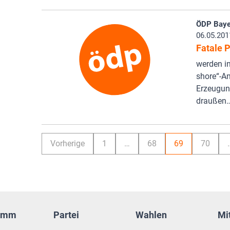
ÖDP Baye
06.05.201
Fatale 
werden in
shore“-An
Erzeugun
draußen
Vorherige
1
…
68
69
70
amm
Partei
Wahlen
Mi