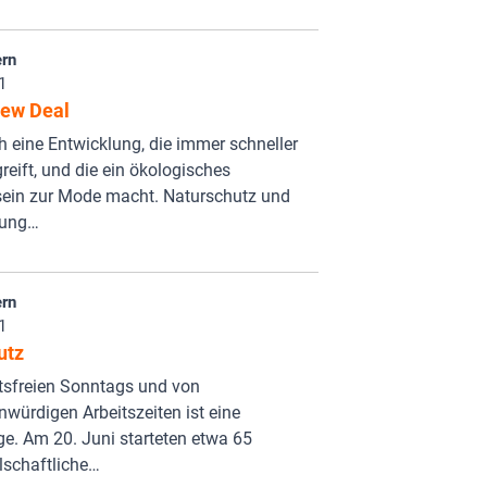
rn
1
ew Deal
h eine Entwicklung, die immer schneller
reift, und die ein ökologisches
ein zur Mode macht. Naturschutz und
tung…
rn
1
utz
tsfreien Sonntags und von
ürdigen Arbeitszeiten ist eine
ge. Am 20. Juni starteten etwa 65
llschaftliche…