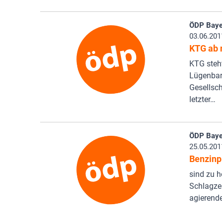
ÖDP Baye
03.06.201
KTG ab 
KTG steht
Lügenbar
Gesellsch
letzter…
ÖDP Baye
25.05.201
Benzinp
sind zu h
Schlagzei
agierende