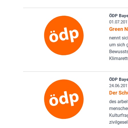
ÖDP Baye
01.07.201
Green N
nennt sic
um sich g
Bewussts
Klimaret
ÖDP Baye
24.06.201
Der Sch
des arbei
menschenw
Kulturfra
zivilgese