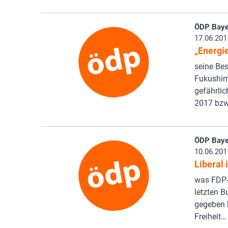
ÖDP Baye
17.06.201
„Energi
seine Bes
Fukushim
gefährli
2017 bzw
ÖDP Baye
10.06.201
Liberal 
was FDP-
letzten B
gegeben h
Freiheit…